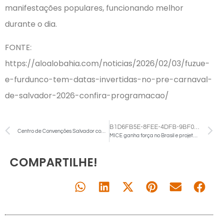
manifestações populares, funcionando melhor
durante o dia.
FONTE:
https://aloalobahia.com/noticias/2026/02/03/fuzue-
e-furdunco-tem-datas-invertidas-no-pre-carnaval-
de-salvador-2026-confira-programacao/
B1D6FB5E-8FEE-4DFB-9BF0-A65A79A643FB-1
Centro de Convenções Salvador completa seis anos e consolida protagonismo no turismo de negócios no Nordeste
MICE ganha força no Brasil e projeta novo ciclo de expansão em 2026
COMPARTILHE!