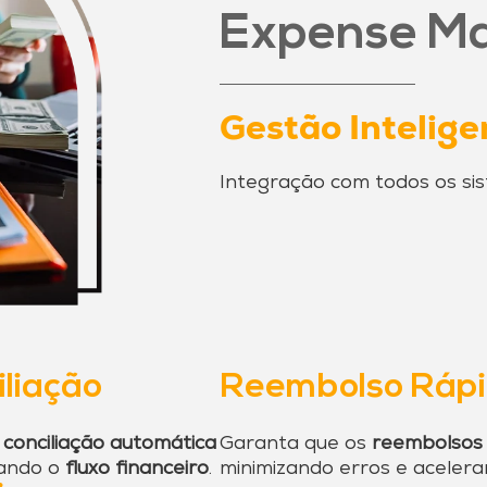
Expense M
Gestão Intelig
Integração com todos os si
iliação
Reembolso Ráp
a
conciliação automática
Garanta que os
reembolsos
zando o
fluxo financeiro
.
minimizando erros e aceler