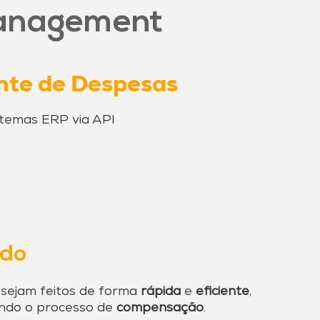
anagement
ente de Despesas
stemas ERP via API
ido
sejam feitos de forma
rápida
e
eficiente
,
ando o processo de
compensação
.