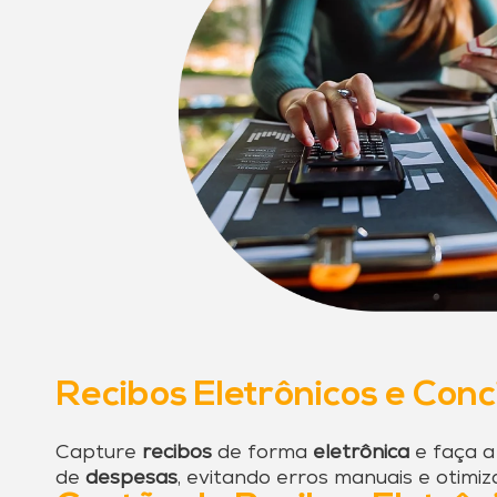
Recibos Eletrônicos e Conc
Capture
recibos
de forma
eletrônica
e faça 
de
despesas
, evitando erros manuais e otimi