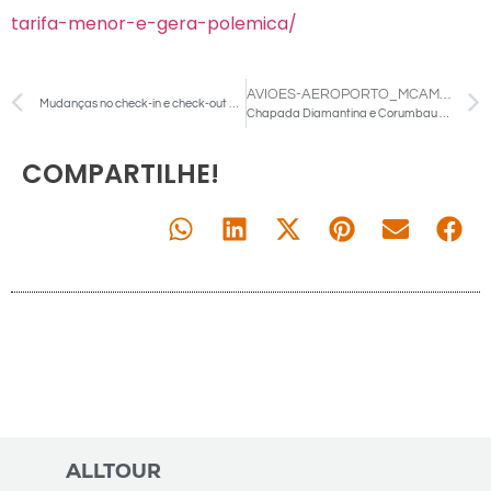
tarifa-menor-e-gera-polemica/
AVIOES-AEROPORTO_MCAMGO_ABR_290720221818-11-750X375
Mudanças no check-in e check-out passam a valer em 15 de dezembro
Chapada Diamantina e Corumbau entram no radar do turismo de luxo em 2025, segundo Forbes
COMPARTILHE!
ALLTOUR