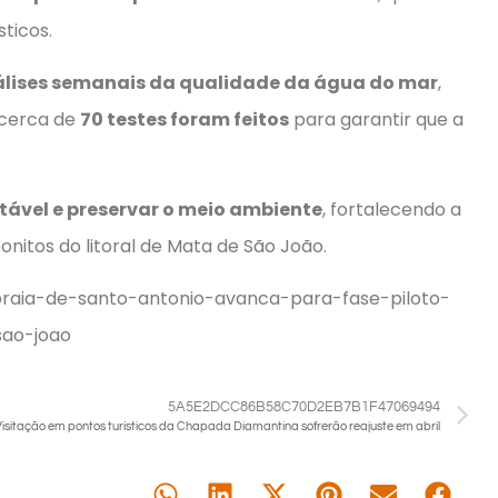
sticos.
lises semanais da qualidade da água do mar
,
, cerca de
70 testes foram feitos
para garantir que a
ntável e preservar o meio ambiente
, fortalecendo a
nitos do litoral de Mata de São João.
praia-de-santo-antonio-avanca-para-fase-piloto-
sao-joao
5A5E2DCC86B58C70D2EB7B1F47069494
Visitação em pontos turísticos da Chapada Diamantina sofrerão reajuste em abril