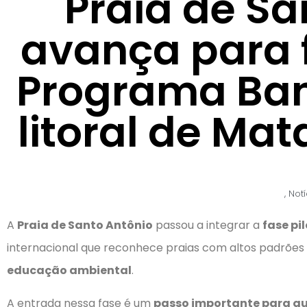
Praia de Sa
avança para f
Programa Ban
litoral de Ma
,
Notí
A
Praia de Santo Antônio
passou a integrar a
fase pi
internacional que reconhece praias com altos padrões
educação ambiental
.
A entrada nessa fase é um
passo importante para que