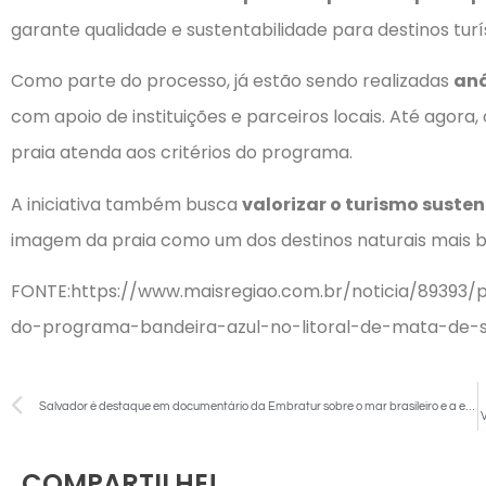
garante qualidade e sustentabilidade para destinos turí
Como parte do processo, já estão sendo realizadas
aná
com apoio de instituições e parceiros locais. Até agora
praia atenda aos critérios do programa.
A iniciativa também busca
valorizar o turismo suste
imagem da praia como um dos destinos naturais mais bo
FONTE:https://www.maisregiao.com.br/noticia/89393/
do-programa-bandeira-azul-no-litoral-de-mata-de-
Salvador é destaque em documentário da Embratur sobre o mar brasileiro e a economia azul
COMPARTILHE!