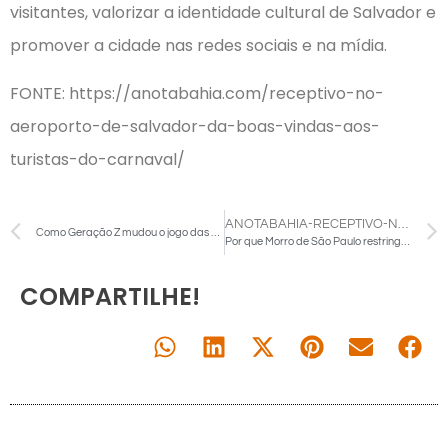
visitantes, valorizar a identidade cultural de Salvador e
promover a cidade nas redes sociais e na mídia.
FONTE: https://anotabahia.com/receptivo-no-
aeroporto-de-salvador-da-boas-vindas-aos-
turistas-do-carnaval/
ANOTABAHIA-RECEPTIVO-NO-AEROPORTO-DE-SALVADOR-A-BOAS-VINDAS-AOS-TURISTAS-DO-CARNAVAL-06-01-2026-RECEPTIVO-TURISTAS-AEROPORTO-FOTO-JEFFERSON-PEIXOTO-SECOM-PMS-12-1024X684-1-768X513
Como Geração Z mudou o jogo das viagens corporativas
Por que Morro de São Paulo restringe carros: entenda a importância da regra antes de viajar
COMPARTILHE!